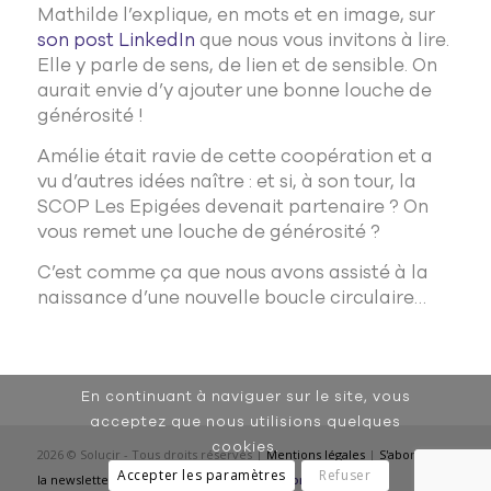
Mathilde l’explique, en mots et en image, sur
son post LinkedIn
que nous vous invitons à lire.
Elle y parle de sens, de lien et de sensible. On
aurait envie d’y ajouter une bonne louche de
générosité !
Amélie était ravie de cette coopération et a
vu d’autres idées naître : et si, à son tour, la
SCOP Les Epigées devenait partenaire ? On
vous remet une louche de générosité ?
C’est comme ça que nous avons assisté à la
naissance d’une nouvelle boucle circulaire…
En continuant à naviguer sur le site, vous
acceptez que nous utilisions quelques
cookies.
2026 © Solucir - Tous droits réservés |
Mentions légales
|
S'abonner à
Accepter les paramètres
Refuser
la newsletter
|
Rencontrer SoluCir
|
Création