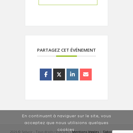
PARTAGEZ CET ÉVÉNEMENT
En continuant à naviguer sur le site, vous
acceptez que nous utilisions quelques
cookies.
2026 © Solucir - Tous droits réservés |
Mentions légales
|
S'abonner à