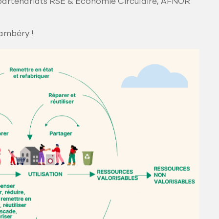
 partenariats RSE & Economie Circulaire, AFNOR
ambéry !