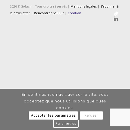
2026 © Solucir - Tous droits réservés |
Mentions légales
|
S'abonner à
la newsletter
|
Rencontrer SoluCir
|
Création
En continuant à naviguer sur le site, vous
acceptez que nous utilisions quelques
cookies.
Accepter les paramètres
Refuser
Paramètres