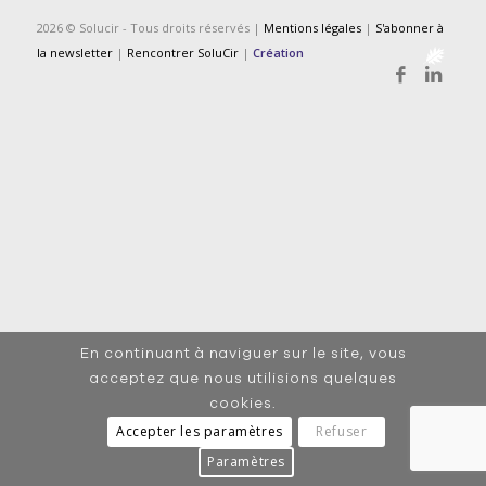
2026 © Solucir - Tous droits réservés |
Mentions légales
|
S'abonner à
la newsletter
|
Rencontrer SoluCir
|
Création
En continuant à naviguer sur le site, vous
acceptez que nous utilisions quelques
cookies.
Accepter les paramètres
Refuser
Paramètres