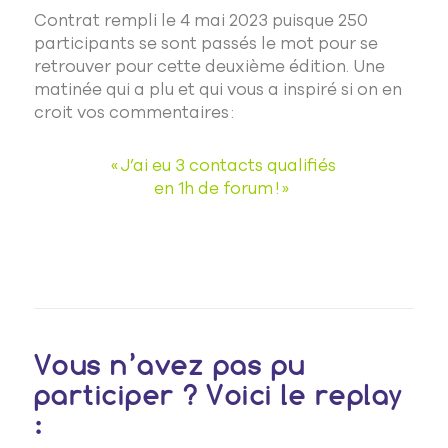
Contrat rempli le 4 mai 2023 puisque 250
participants se sont
passés
le mot pour se
retrouver pour cette deuxième édition.
Une
matinée qui a plu et qui vous a inspiré si on en
croit vos commentaires :
« Bravo ! Toutes les initiatives
« J’ai eu 3 contacts qualifiés
sont précieuses. Au plaisir de
en 1h de forum ! »
prendre notre part. »
Vous n’avez pas pu
participer ? Voici le replay